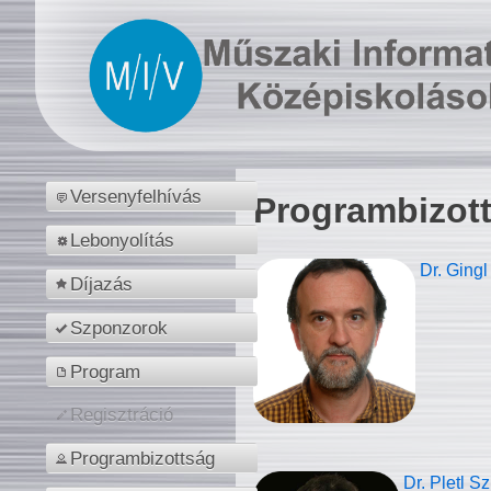
Versenyfelhívás
Programbizot
Lebonyolítás
Dr. Gingl
Díjazás
Szponzorok
Program
Regisztráció
Programbizottság
Dr. Pletl S