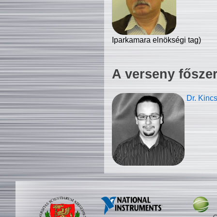
Iparkamara elnökségi tag)
A verseny fősze
Dr. Kinc