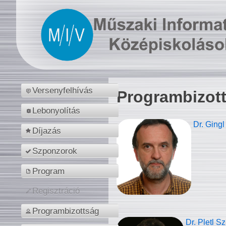
Versenyfelhívás
Programbizot
Lebonyolítás
Dr. Gingl
Díjazás
Szponzorok
Program
Regisztráció
Programbizottság
Dr. Pletl S