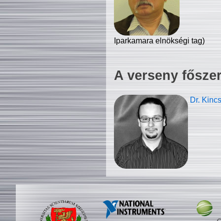
Iparkamara elnökségi tag)
A verseny fősze
Dr. Kinc