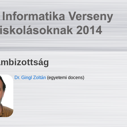
ambizottság
Dr. Gingl Zoltán
(egyetemi docens)