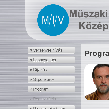
Versenyfelhívás
Progr
Lebonyolítás
Díjazás
Szponzorok
Program
Regisztráció
Programbizottság