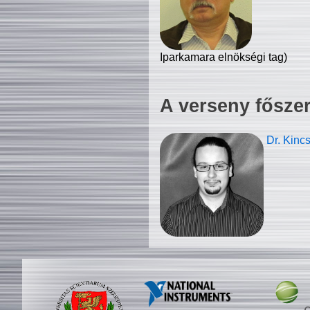
Iparkamara elnökségi tag)
A verseny fősze
Dr. Kinc