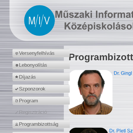
Versenyfelhívás
Programbizot
Lebonyolítás
Dr. Gingl
Díjazás
Szponzorok
Program
Regisztráció
Programbizottság
Dr. Pletl S