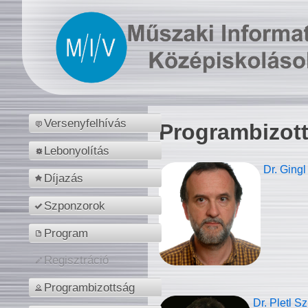
Versenyfelhívás
Programbizot
Lebonyolítás
Dr. Gingl
Díjazás
Szponzorok
Program
Regisztráció
Programbizottság
Dr. Pletl S