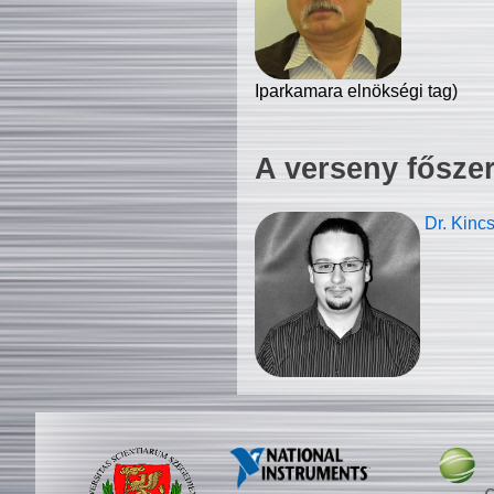
Iparkamara elnökségi tag)
A verseny fősze
Dr. Kinc