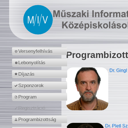
Versenyfelhívás
Programbizot
Lebonyolítás
Dr. Gingl
Díjazás
Szponzorok
Program
Regisztráció
Programbizottság
Dr. Pletl S