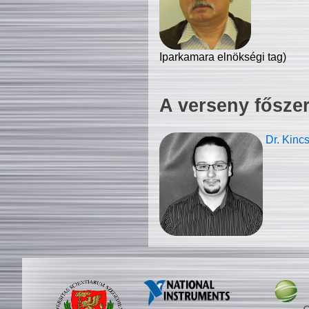
Iparkamara elnökségi tag)
A verseny fősze
Dr. Kinc