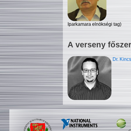
Iparkamara elnökségi tag)
A verseny fősze
Dr. Kinc