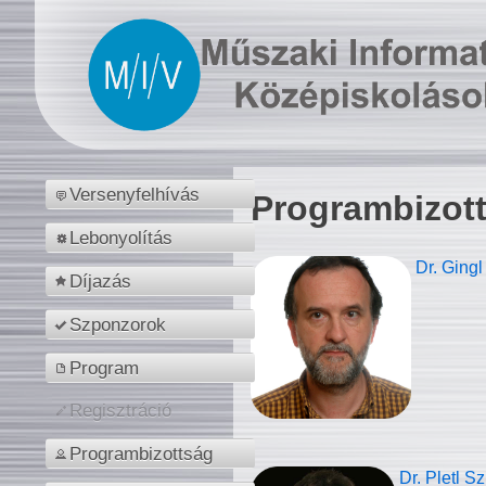
Versenyfelhívás
Programbizot
Lebonyolítás
Dr. Gingl
Díjazás
Szponzorok
Program
Regisztráció
Programbizottság
Dr. Pletl S