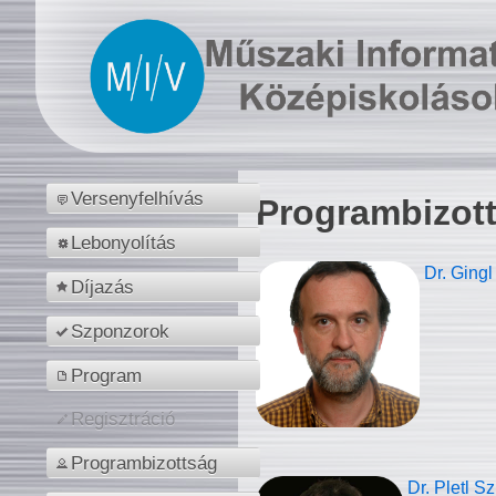
Versenyfelhívás
Programbizot
Lebonyolítás
Dr. Gingl
Díjazás
Szponzorok
Program
Regisztráció
Programbizottság
Dr. Pletl S