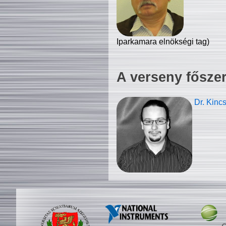
Iparkamara elnökségi tag)
A verseny fősze
Dr. Kinc