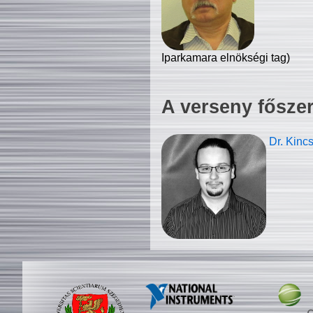
Iparkamara elnökségi tag)
A verseny fősze
Dr. Kinc