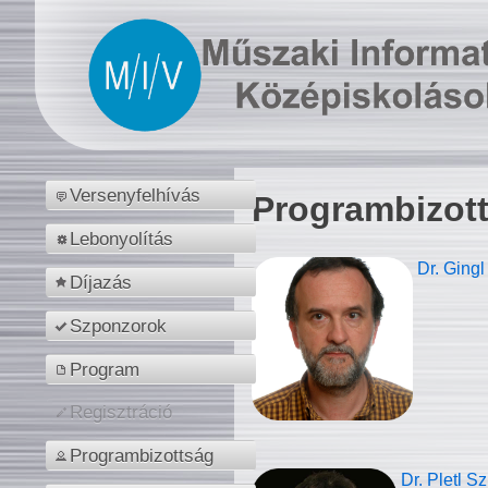
Versenyfelhívás
Programbizot
Lebonyolítás
Dr. Gingl
Díjazás
Szponzorok
Program
Regisztráció
Programbizottság
Dr. Pletl S