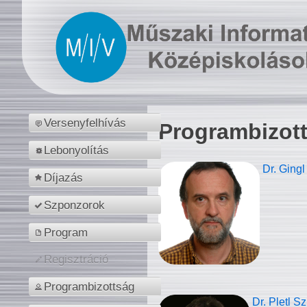
Versenyfelhívás
Programbizot
Lebonyolítás
Dr. Gingl
Díjazás
Szponzorok
Program
Regisztráció
Programbizottság
Dr. Pletl S