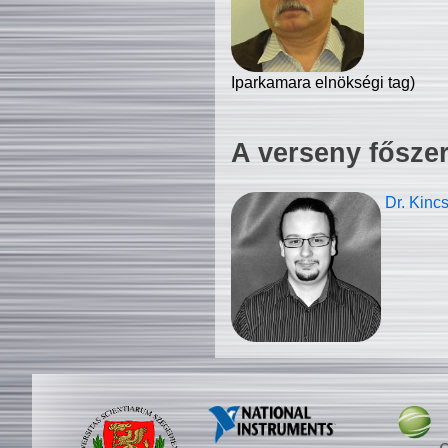
Iparkamara elnökségi tag)
A verseny fősze
Dr. Kinc