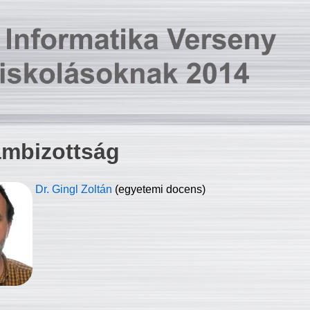
ambizottság
Dr. Gingl Zoltán
(egyetemi docens)