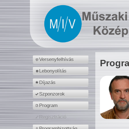
Versenyfelhívás
Progr
Lebonyolítás
Díjazás
Szponzorok
Program
Regisztráció
Programbizottság