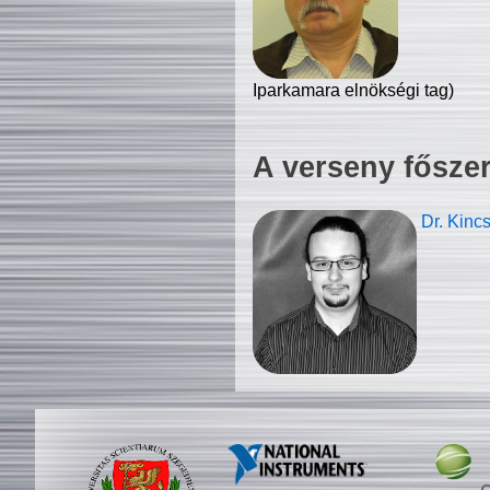
Iparkamara elnökségi tag)
A verseny fősze
Dr. Kinc