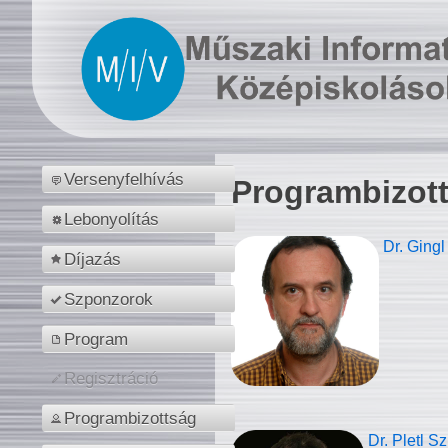
Versenyfelhívás
Programbizot
Lebonyolítás
Dr. Gingl
Díjazás
Szponzorok
Program
Regisztráció
Programbizottság
Dr. Pletl S