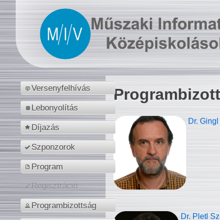
Versenyfelhívás
Programbizot
Lebonyolítás
Dr. Gingl
Díjazás
Szponzorok
Program
Regisztráció
Programbizottság
Dr. Pletl S