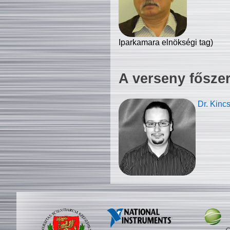
Iparkamara elnökségi tag)
A verseny fősze
Dr. Kinc