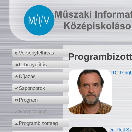
Versenyfelhívás
Programbizot
Lebonyolítás
Dr. Gingl
Díjazás
Szponzorok
Program
Regisztráció
Programbizottság
Dr. Pletl S