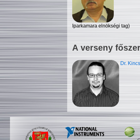
Iparkamara elnökségi tag)
A verseny fősze
Dr. Kinc