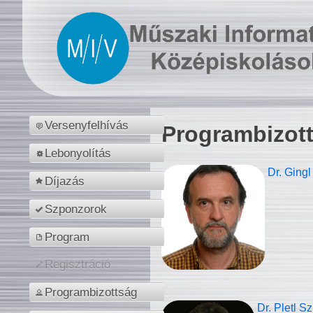
Versenyfelhívás
Programbizot
Lebonyolítás
Dr. Gingl
Díjazás
Szponzorok
Program
Regisztráció
Programbizottság
Dr. Pletl S