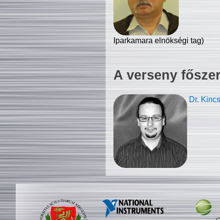
Iparkamara elnökségi tag)
A verseny fősze
Dr. Kinc