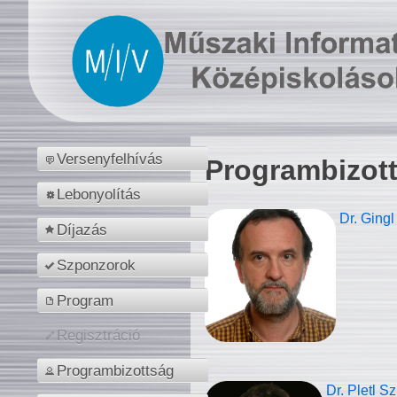
Versenyfelhívás
Programbizot
Lebonyolítás
Dr. Gingl
Díjazás
Szponzorok
Program
Regisztráció
Programbizottság
Dr. Pletl S