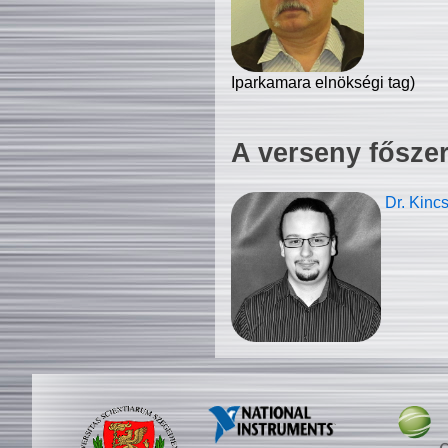
Iparkamara elnökségi tag)
A verseny fősze
Dr. Kinc