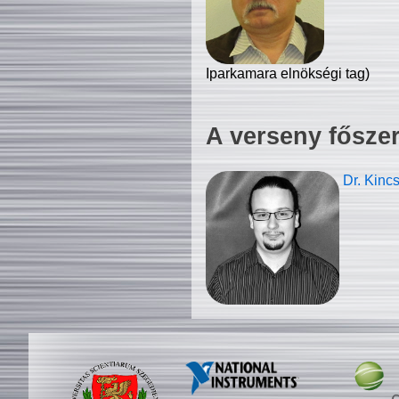
Iparkamara elnökségi tag)
A verseny fősze
Dr. Kinc