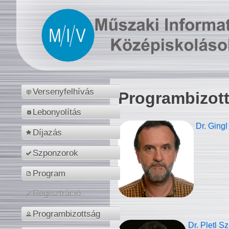
Versenyfelhívás
Programbizot
Lebonyolítás
Dr. Gingl
Díjazás
Szponzorok
Program
Regisztráció
Programbizottság
Dr. Pletl S