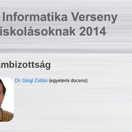
ambizottság
Dr. Gingl Zoltán
(egyetemi docens)