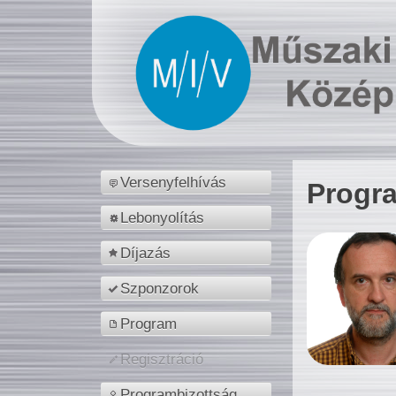
Versenyfelhívás
Progr
Lebonyolítás
Díjazás
Szponzorok
Program
Regisztráció
Programbizottság