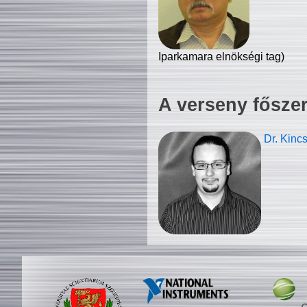
Iparkamara elnökségi tag)
A verseny fősze
Dr. Kinc