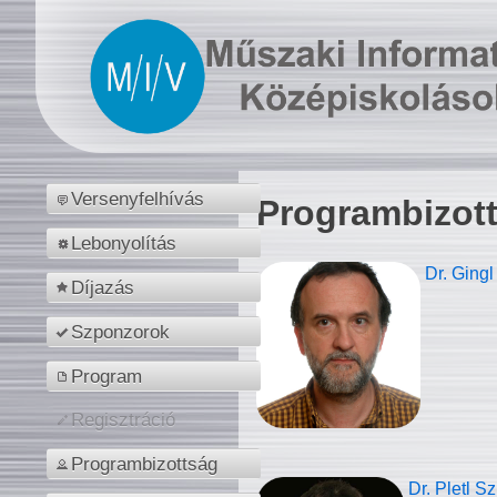
Versenyfelhívás
Programbizot
Lebonyolítás
Dr. Gingl
Díjazás
Szponzorok
Program
Regisztráció
Programbizottság
Dr. Pletl S