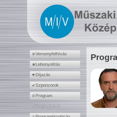
Versenyfelhívás
Progr
Lebonyolítás
Díjazás
Szponzorok
Program
Regisztráció
Programbizottság