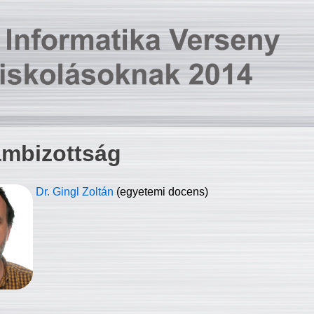
ambizottság
Dr. Gingl Zoltán
(egyetemi docens)