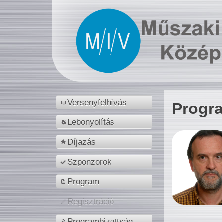
Versenyfelhívás
Progr
Lebonyolítás
Díjazás
Szponzorok
Program
Regisztráció
Programbizottság