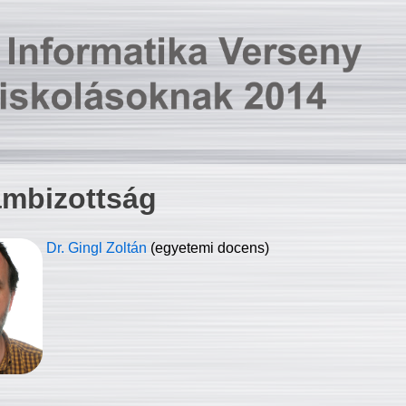
ambizottság
Dr. Gingl Zoltán
(egyetemi docens)