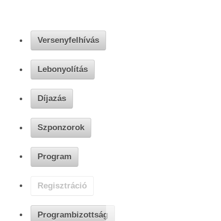
Programbizot
Versenyfelhívás
Lebonyolítás
Díjazás
Szponzorok
Program
Regisztráció
Programbizottság