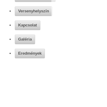
Versenyhelyszín
Kapcsolat
Galéria
Eredmények
Kereskedelmi és Iparkamara e