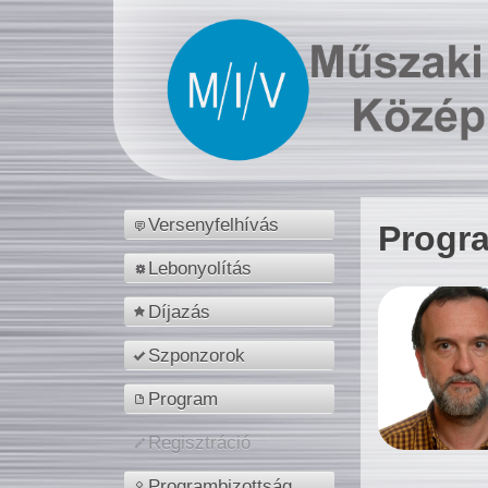
Versenyfelhívás
Progr
Lebonyolítás
Díjazás
Szponzorok
Program
Regisztráció
Programbizottság