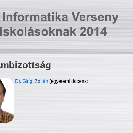
ambizottság
Dr. Gingl Zoltán
(egyetemi docens)