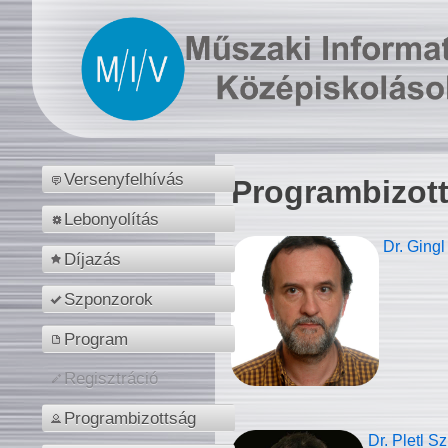
Versenyfelhívás
Programbizot
Lebonyolítás
Dr. Gingl
Díjazás
Szponzorok
Program
Regisztráció
Programbizottság
Dr. Pletl S