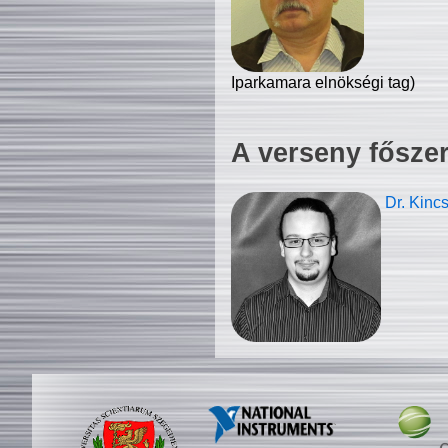
Iparkamara elnökségi tag)
A verseny fősze
Dr. Kinc