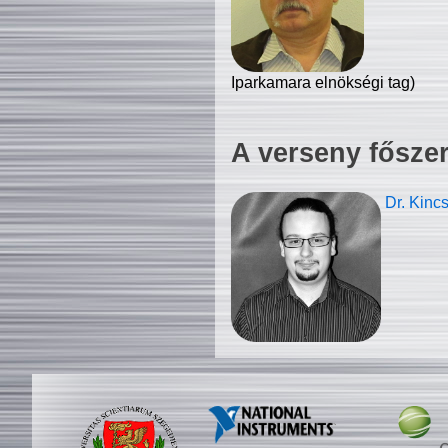
Iparkamara elnökségi tag)
A verseny fősze
Dr. Kinc