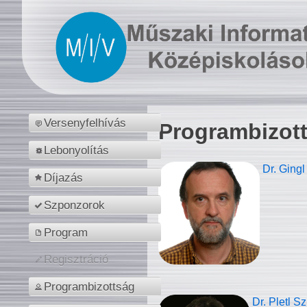
Versenyfelhívás
Programbizot
Lebonyolítás
Dr. Gingl
Díjazás
Szponzorok
Program
Regisztráció
Programbizottság
Dr. Pletl S