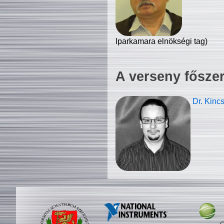
Iparkamara elnökségi tag)
A verseny fősze
Dr. Kinc