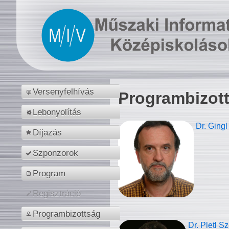
Versenyfelhívás
Programbizot
Lebonyolítás
Dr. Gingl
Díjazás
Szponzorok
Program
Regisztráció
Programbizottság
Dr. Pletl S