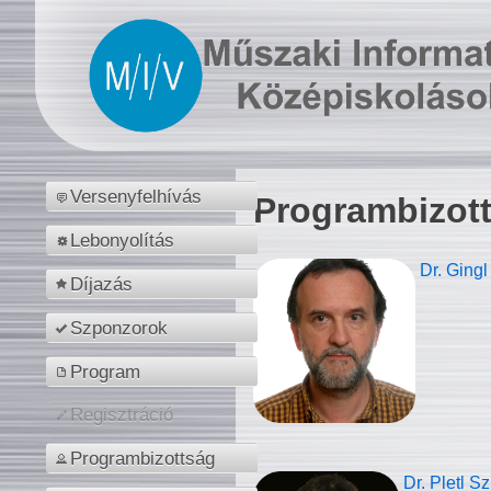
Versenyfelhívás
Programbizot
Lebonyolítás
Dr. Gingl
Díjazás
Szponzorok
Program
Regisztráció
Programbizottság
Dr. Pletl S