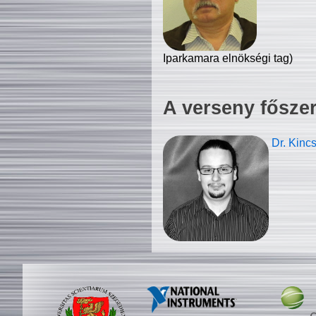
Iparkamara elnökségi tag)
A verseny fősze
Dr. Kinc