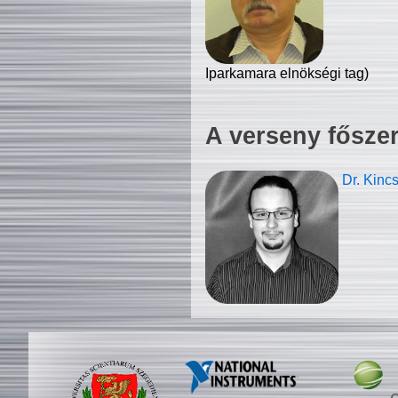
Iparkamara elnökségi tag)
A verseny fősze
Dr. Kinc