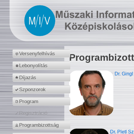
Versenyfelhívás
Programbizot
Lebonyolítás
Dr. Gingl
Díjazás
Szponzorok
Program
Regisztráció
Programbizottság
Dr. Pletl S