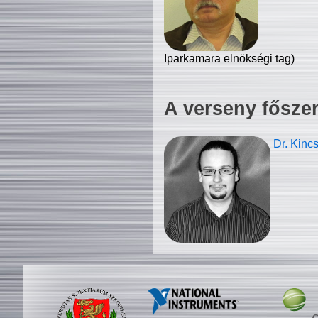
Iparkamara elnökségi tag)
A verseny fősze
Dr. Kinc