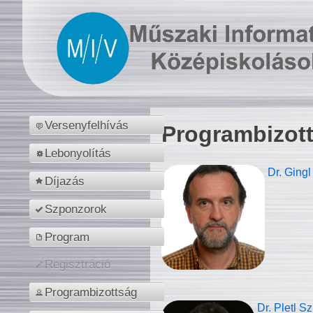
Versenyfelhívás
Programbizot
Lebonyolítás
Dr. Gingl
Díjazás
Szponzorok
Program
Regisztráció
Programbizottság
Dr. Pletl S