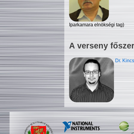
Iparkamara elnökségi tag)
A verseny fősze
Dr. Kinc