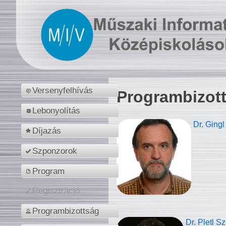
Versenyfelhívás
Programbizot
Lebonyolítás
Dr. Gingl
Díjazás
Szponzorok
Program
Regisztráció
Programbizottság
Dr. Pletl S