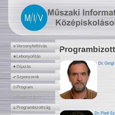
Versenyfelhívás
Programbizot
Lebonyolítás
Dr. Gingl
Díjazás
Szponzorok
Program
Regisztráció
Programbizottság
Dr. Pletl S