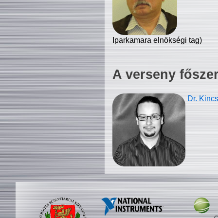
Iparkamara elnökségi tag)
A verseny fősze
Dr. Kinc