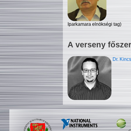
Iparkamara elnökségi tag)
A verseny fősze
Dr. Kinc