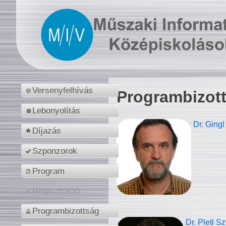
Versenyfelhívás
Programbizot
Lebonyolítás
Dr. Gingl
Díjazás
Szponzorok
Program
Regisztráció
Programbizottság
Dr. Pletl S