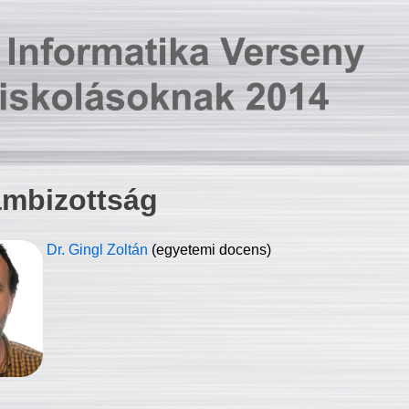
ambizottság
Dr. Gingl Zoltán
(egyetemi docens)