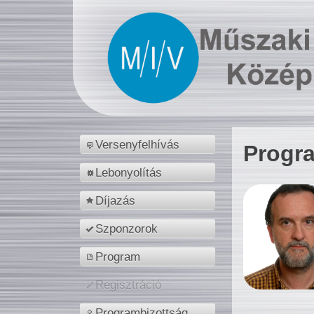
Versenyfelhívás
Progr
Lebonyolítás
Díjazás
Szponzorok
Program
Regisztráció
Programbizottság