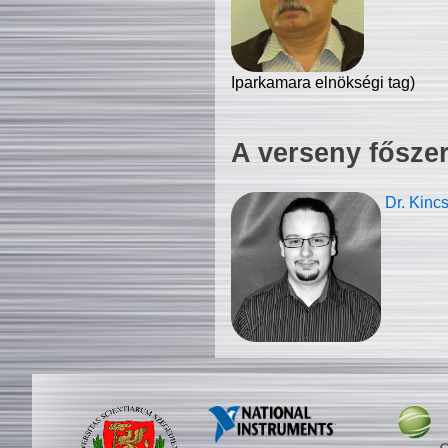
Iparkamara elnökségi tag)
A verseny fősze
Dr. Kinc