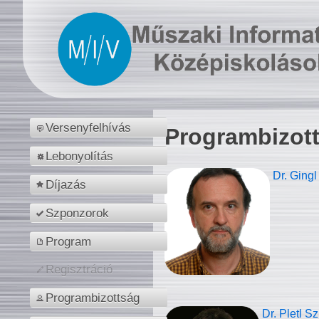
Versenyfelhívás
Programbizot
Lebonyolítás
Dr. Gingl
Díjazás
Szponzorok
Program
Regisztráció
Programbizottság
Dr. Pletl S