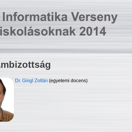
ambizottság
Dr. Gingl Zoltán
(egyetemi docens)