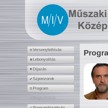
Versenyfelhívás
Progr
Lebonyolítás
Díjazás
Szponzorok
Program
Regisztráció
Programbizottság