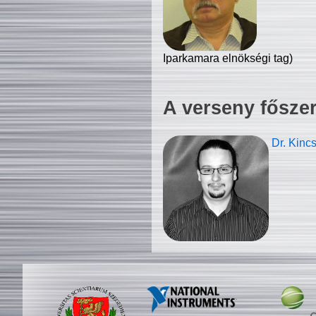
Iparkamara elnökségi tag)
A verseny fősze
Dr. Kinc