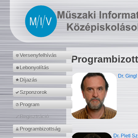
Versenyfelhívás
Programbizot
Lebonyolítás
Dr. Gingl
Díjazás
Szponzorok
Program
Regisztráció
Programbizottság
Dr. Pletl S