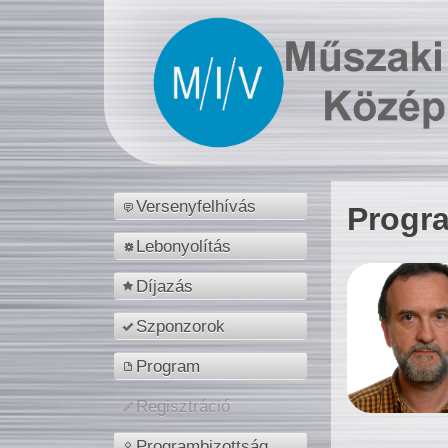
Versenyfelhívás
Progr
Lebonyolítás
Díjazás
Szponzorok
Program
Regisztráció
Programbizottság