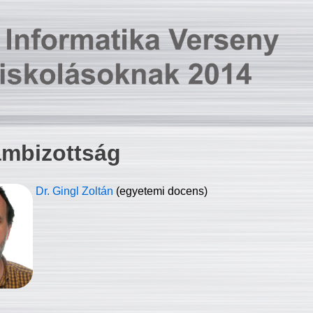
ambizottság
Dr. Gingl Zoltán
(egyetemi docens)