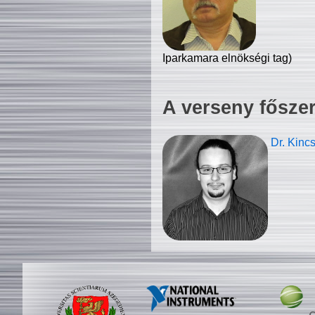
Iparkamara elnökségi tag)
A verseny fősze
Dr. Kinc