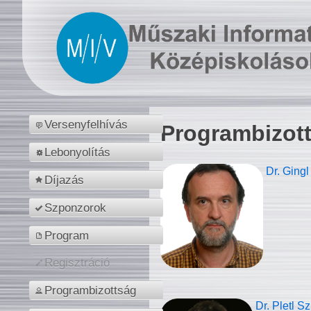
Versenyfelhívás
Programbizot
Lebonyolítás
Dr. Gingl
Díjazás
Szponzorok
Program
Regisztráció
Programbizottság
Dr. Pletl S