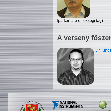
Iparkamara elnökségi tag)
A verseny fősze
Dr. Kinc