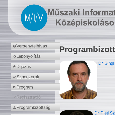
Versenyfelhívás
Programbizot
Lebonyolítás
Dr. Gingl
Díjazás
Szponzorok
Program
Regisztráció
Programbizottság
Dr. Pletl S