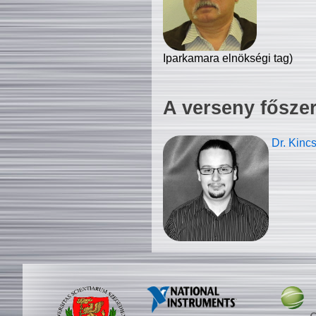
Iparkamara elnökségi tag)
A verseny fősze
Dr. Kinc