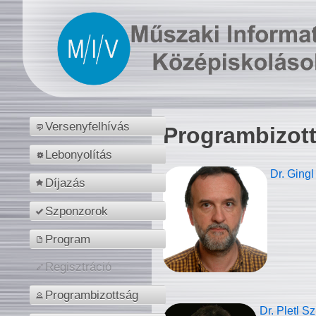
Versenyfelhívás
Programbizot
Lebonyolítás
Dr. Gingl
Díjazás
Szponzorok
Program
Regisztráció
Programbizottság
Dr. Pletl S