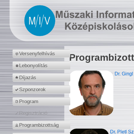
Versenyfelhívás
Programbizot
Lebonyolítás
Dr. Gingl
Díjazás
Szponzorok
Program
Regisztráció
Programbizottság
Dr. Pletl S