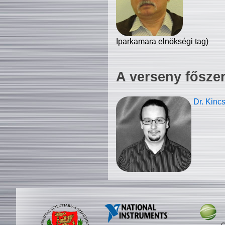
Iparkamara elnökségi tag)
A verseny fősze
Dr. Kinc