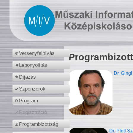
Versenyfelhívás
Programbizot
Lebonyolítás
Dr. Gingl
Díjazás
Szponzorok
Program
Regisztráció
Programbizottság
Dr. Pletl S