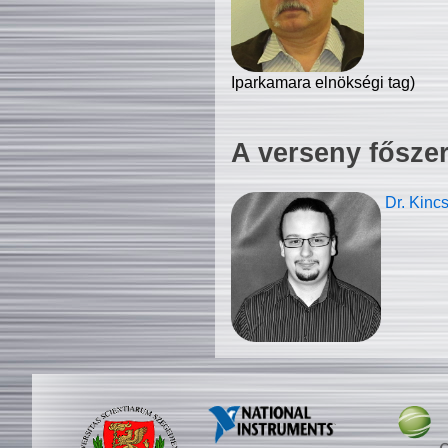
Iparkamara elnökségi tag)
A verseny fősze
Dr. Kinc