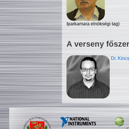
Iparkamara elnökségi tag)
A verseny fősze
Dr. Kinc