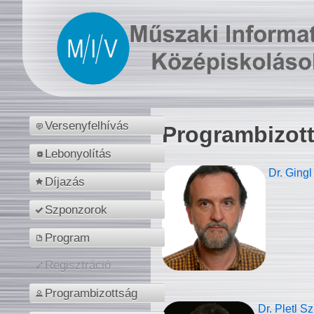
Versenyfelhívás
Programbizot
Lebonyolítás
Dr. Gingl
Díjazás
Szponzorok
Program
Regisztráció
Programbizottság
Dr. Pletl S