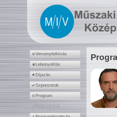
Versenyfelhívás
Progr
Lebonyolítás
Díjazás
Szponzorok
Program
Regisztráció
Programbizottság