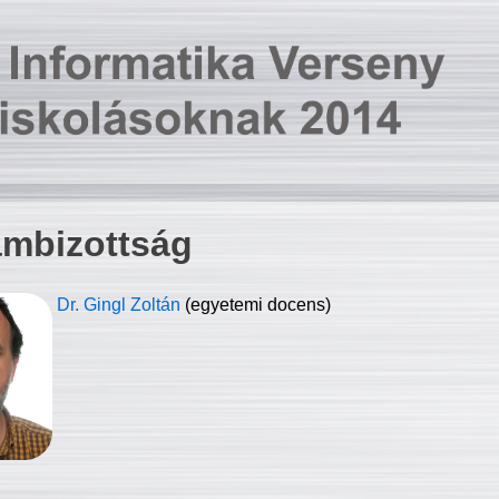
ambizottság
Dr. Gingl Zoltán
(egyetemi docens)