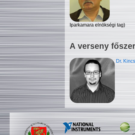
Iparkamara elnökségi tag)
A verseny fősze
Dr. Kinc