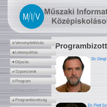
Versenyfelhívás
Programbizot
Lebonyolítás
Dr. Gingl
Díjazás
Szponzorok
Program
Regisztráció
Programbizottság
Dr. Pletl S