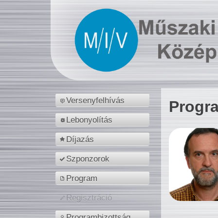
Versenyfelhívás
Progr
Lebonyolítás
Díjazás
Szponzorok
Program
Regisztráció
Programbizottság