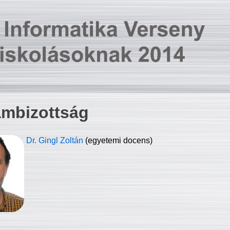
ambizottság
Dr. Gingl Zoltán
(egyetemi docens)