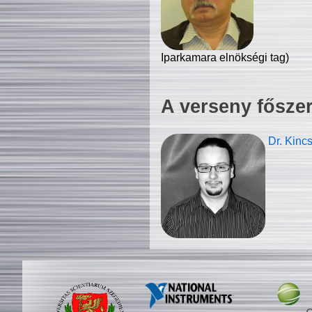
Iparkamara elnökségi tag)
A verseny fősze
Dr. Kinc