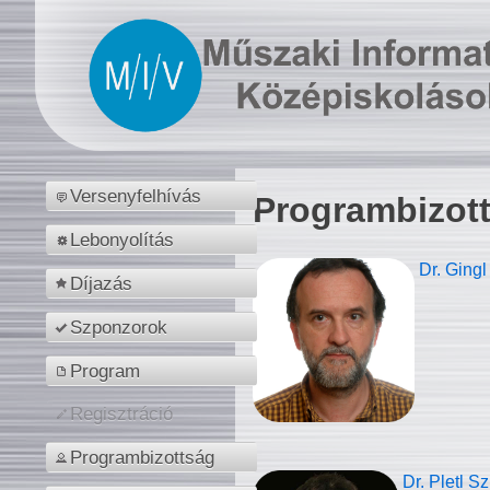
Versenyfelhívás
Programbizot
Lebonyolítás
Dr. Gingl
Díjazás
Szponzorok
Program
Regisztráció
Programbizottság
Dr. Pletl S