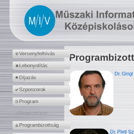
Versenyfelhívás
Programbizot
Lebonyolítás
Dr. Gingl
Díjazás
Szponzorok
Program
Regisztráció
Programbizottság
Dr. Pletl S