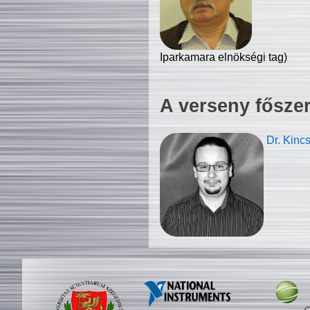
Iparkamara elnökségi tag)
A verseny fősze
Dr. Kinc