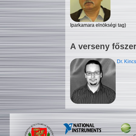
Iparkamara elnökségi tag)
A verseny fősze
Dr. Kinc