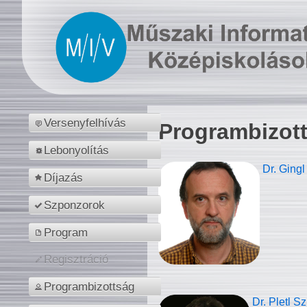
Versenyfelhívás
Programbizot
Lebonyolítás
Dr. Gingl
Díjazás
Szponzorok
Program
Regisztráció
Programbizottság
Dr. Pletl S