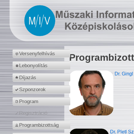
Versenyfelhívás
Programbizot
Lebonyolítás
Dr. Gingl
Díjazás
Szponzorok
Program
Regisztráció
Programbizottság
Dr. Pletl S