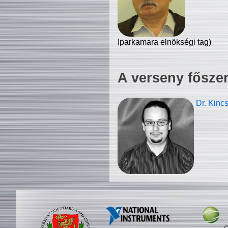
Iparkamara elnökségi tag)
A verseny fősze
Dr. Kinc